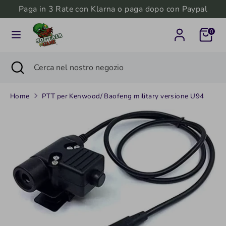
Salta
Paga in 3 Rate con Klarna o paga dopo con Paypal
Valuta
al
Italia (EUR €)
0
contenuto
Cerca
Cerca
Cerca
Chiudi
Cerca
nel
ricerca
nel
nostro
nostro
negozio
Home
PTT per Kenwood/ Baofeng military versione U94
negozio