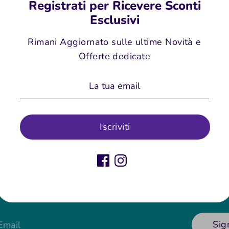
Registrati per Ricevere Sconti
Piastra se
Esclusivi
prestazion
durata e r
Rimani Aggiornato sulle ultime Novità e
Offerte dedicate
Condividi
Condivi
Co
su
su
Facebo
Tw
Iscriviti
Sig
 Email