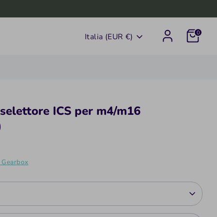
0
Valuta
Italia (EUR €)
 selettore ICS per m4/m16
0
 Gearbox