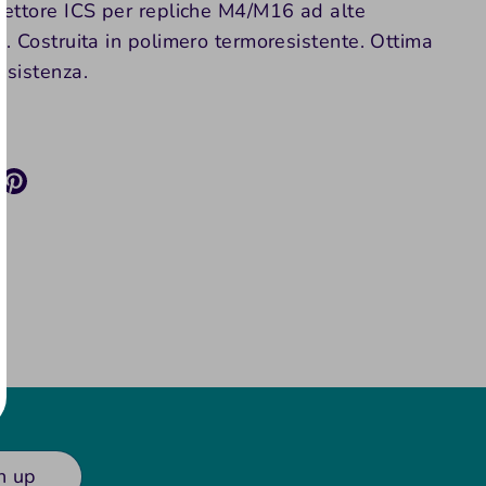
lettore ICS per repliche M4/M16 ad alte
i. Costruita in polimero termoresistente. Ottima
esistenza.
di
ndividi
Condividi
su
ok
itter
Pinterest
n up