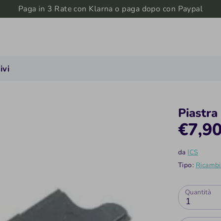
Paga in 3 Rate con Klarna o paga dopo con Paypal
ivi
Piastra
€7,9
da
ICS
Tipo:
Ricambi
Quantità
1