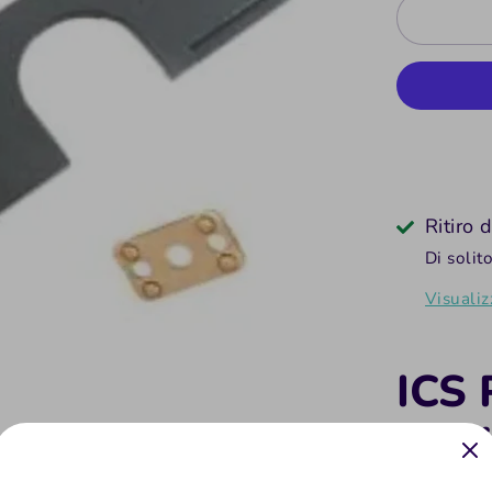
Ritiro 
Di solit
Visualiz
ICS 
repl